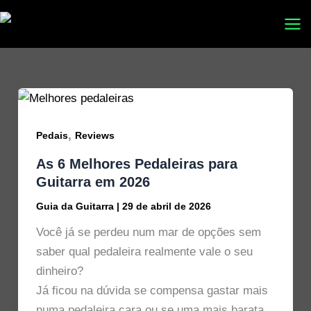
Ir
para
o
conteúdo
,
Pedais
Reviews
As 6 Melhores Pedaleiras para
Guitarra em 2026
Guia da Guitarra
|
29 de abril de 2026
Você já se perdeu num mar de opções sem
saber qual pedaleira realmente vale o seu
dinheiro?
Já ficou na dúvida se compensa gastar mais
numa pedaleira cara ou se uma mais barata