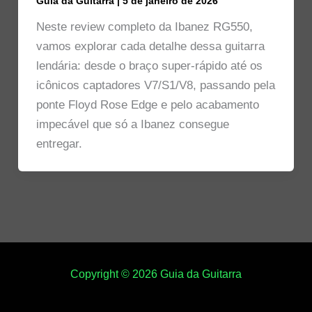
Guia da Guitarra
|
5 de janeiro de 2026
Neste review completo da Ibanez RG550,
vamos explorar cada detalhe dessa guitarra
lendária: desde o braço super-rápido até os
icônicos captadores V7/S1/V8, passando pela
ponte Floyd Rose Edge e pelo acabamento
impecável que só a Ibanez consegue
entregar.
Copyright © 2026 Guia da Guitarra